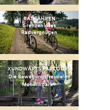
RADFAHREN
Grenzenloses
Radvergnügen
XUNDWÄRTS PARCOURS
Die Bewegungsfreude im
Motorikpark®