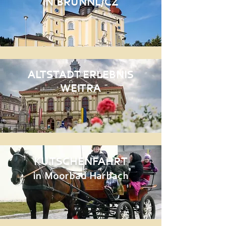
IN BRÜNNL/CZ
ALTSTADT ERLEBNIS
WEITRA
KUTSCHENFAHRT
in Moorbad Harbach