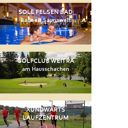
SOLE FELSEN BAD
Bade- & Saunawelt
GOLFCLUB WEITRA
am Hausschachen
XUNDWÄRTS
LAUFZENTRUM