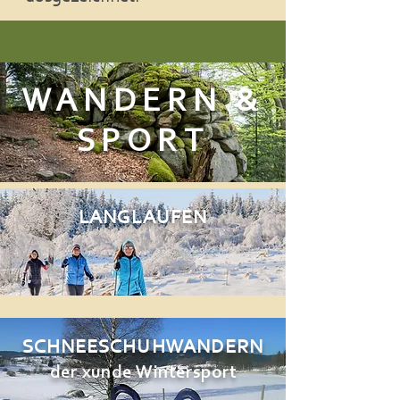
WANDERN &
SPORT
LANGLAUFEN
SCHNEESCHUHWANDERN
der x
unde Wintersport