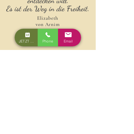
entdecken will.
Es ist der Weg in die Freiheit.
Elizabeth
von Arnim
JETZT BUCHEN
Phone
Email
TIPP: Einen faszinierenden Rundumblick des
Nebelsteins
erhalten Sie in
der
Webcamansicht
.
Unser Angebot
für den wanderfreudigen
Urlaubsgast:
2 geführte Wanderungen pro Woche je nach
Verfügbarkeit
Chefwanderung – „Auf den Spuren der
Glasmacher“ – vom
hauseigenen
Glaskunstbetrieb
geht es auf den nahen
Hirschenstein. Dabei gibt es viel